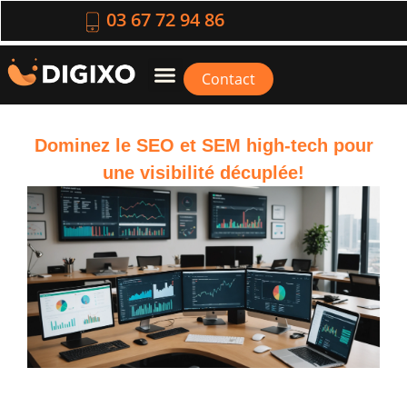
03 67 72 94 86
Contact
Dominez le SEO et SEM high-tech pour
une visibilité décuplée!