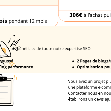
306€
à l’achat pu
ois
pendant 12 mois
12 mois bénéficiez de toute notre expertise SEO :
 poussé
2 Pages de blogs
nking performante
Optimisation po
Vous avez un projet pl
une plateforme e-comme
Contacter nous en nou
établirons un devis aju