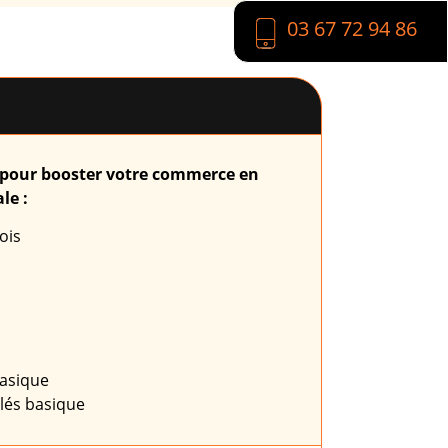
03 67 72 94 86
t pour booster votre commerce en
le :
ois
asique
lés basique