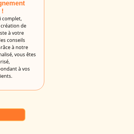
gnement
 !
i complet,
 création de
ste à votre
es conseils
râce à notre
lisé, vous êtes
risé,
épondant à vos
ients.