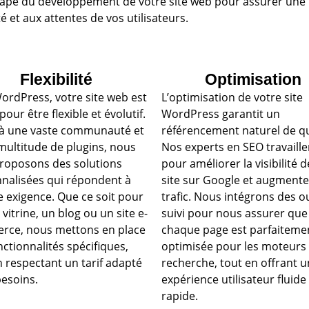
e du développement de votre site web pour assurer une pr
é et aux attentes de vos utilisateurs.
Flexibilité
Optimisation
ordPress, votre site web est
L’optimisation de votre site
our être flexible et évolutif.
WordPress garantit un
à une vaste communauté et
référencement naturel de qu
multitude de plugins, nous
Nos experts en SEO travaille
roposons des solutions
pour améliorer la visibilité 
nalisées qui répondent à
site sur Google et augmente
 exigence. Que ce soit pour
trafic. Nous intégrons des ou
 vitrine, un blog ou un site e-
suivi pour nous assurer que
ce, nous mettons en place
chaque page est parfaiteme
nctionnalités spécifiques,
optimisée pour les moteurs
n respectant un tarif adapté
recherche, tout en offrant 
besoins.
expérience utilisateur fluide
rapide.