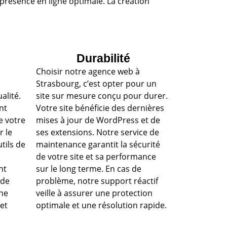
ésence en ligne optimale. La création
Durabilité
Choisir notre agence web à
Strasbourg, c’est opter pour un
alité.
site sur mesure conçu pour durer.
nt
Votre site bénéficie des dernières
de votre
mises à jour de WordPress et de
r le
ses extensions. Notre service de
tils de
maintenance garantit la sécurité
de votre site et sa performance
nt
sur le long terme. En cas de
 de
problème, notre support réactif
une
veille à assurer une protection
 et
optimale et une résolution rapide.