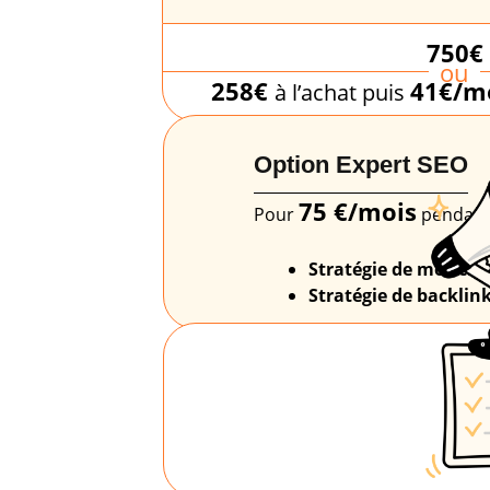
750€
ou
258€
41€/m
à l’achat puis
Option Expert SEO
75 €/mois
Pour
pendant 
Stratégie de mot-clé
Stratégie de backli