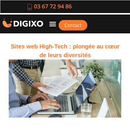
03 67 72 94 86
Contact
Sites web High-Tech : plongée au cœur
de leurs diversités