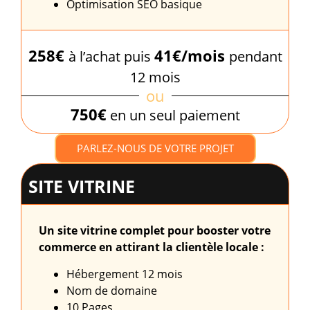
Optimisation SEO basique
258€
41€/mois
à l’achat puis
pendant
12 mois
ou
750€
en un seul paiement
PARLEZ-NOUS DE VOTRE PROJET
SITE VITRINE
Un site vitrine complet pour booster votre
commerce en attirant la clientèle locale :
Hébergement 12 mois
Nom de domaine
10 Pages