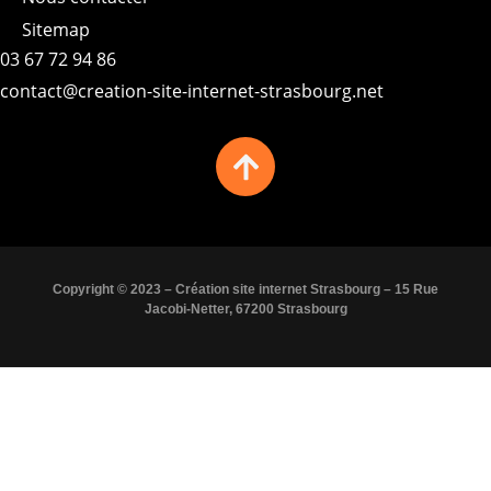
Sitemap
03 67 72 94 86
contact@creation-site-internet-strasbourg.net
Copyright © 2023 – Création site internet Strasbourg – 15 Rue
Jacobi-Netter, 67200 Strasbourg