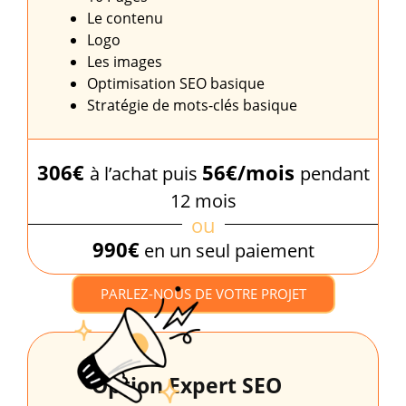
Le contenu
Logo
Les images
Optimisation SEO basique
Stratégie de mots-clés basique
306€
56€/mois
à l’achat puis
pendant
12 mois
ou
990€
en un seul paiement
PARLEZ-NOUS DE VOTRE PROJET
Option Expert SEO