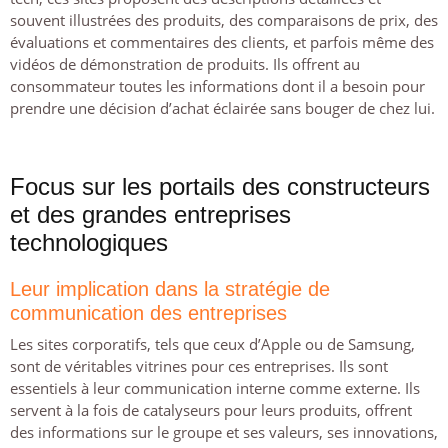
souvent illustrées des produits, des comparaisons de prix, des
évaluations et commentaires des clients, et parfois même des
vidéos de démonstration de produits. Ils offrent au
consommateur toutes les informations dont il a besoin pour
prendre une décision d’achat éclairée sans bouger de chez lui.
Focus sur les portails des constructeurs
et des grandes entreprises
technologiques
Leur implication dans la stratégie de
communication des entreprises
Les sites corporatifs, tels que ceux d’Apple ou de Samsung,
sont de véritables vitrines pour ces entreprises. Ils sont
essentiels à leur communication interne comme externe. Ils
servent à la fois de catalyseurs pour leurs produits, offrent
des informations sur le groupe et ses valeurs, ses innovations,