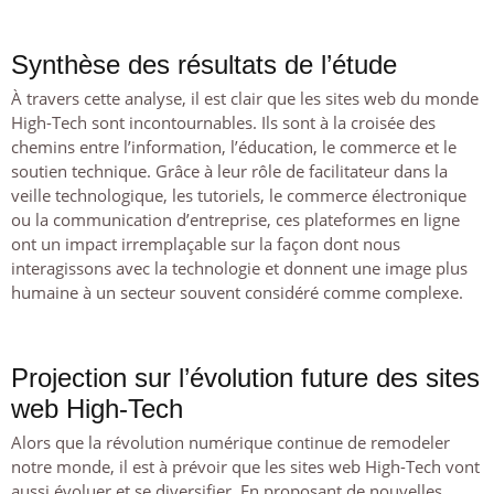
Synthèse des résultats de l’étude
À travers cette analyse, il est clair que les sites web du monde
High-Tech sont incontournables. Ils sont à la croisée des
chemins entre l’information, l’éducation, le commerce et le
soutien technique. Grâce à leur rôle de facilitateur dans la
veille technologique, les tutoriels, le commerce électronique
ou la communication d’entreprise, ces plateformes en ligne
ont un impact irremplaçable sur la façon dont nous
interagissons avec la technologie et donnent une image plus
humaine à un secteur souvent considéré comme complexe.
Projection sur l’évolution future des sites
web High-Tech
Alors que la révolution numérique continue de remodeler
notre monde, il est à prévoir que les sites web High-Tech vont
aussi évoluer et se diversifier. En proposant de nouvelles