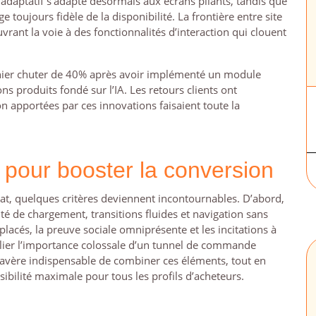
adaptatif s’adapte désormais aux écrans pliants, tandis que
 toujours fidèle de la disponibilité. La frontière entre site
ant la voie à des fonctionnalités d’interaction qui clouent
anier chuter de 40% après avoir implémenté un module
 produits fondé sur l’IA. Les retours clients ont
on apportées par ces innovations faisaient toute la
s pour booster la conversion
chat, quelques critères deviennent incontournables. D’abord,
té de chargement, transitions fluides et navigation sans
 placés, la preuve sociale omniprésente et les incitations à
blier l’importance colossale d’un tunnel de commande
 s’avère indispensable de combiner ces éléments, tout en
bilité maximale pour tous les profils d’acheteurs.