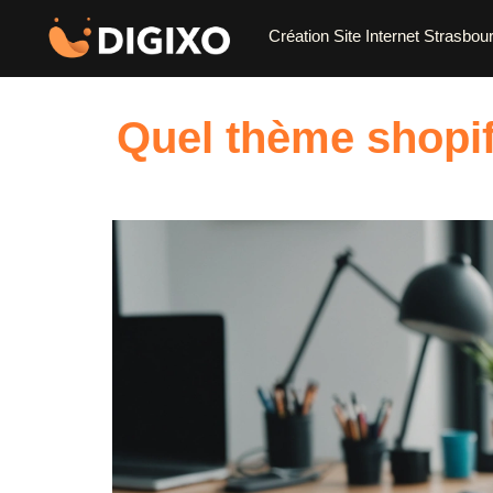
Création Site Internet Strasbou
Quel thème shopif