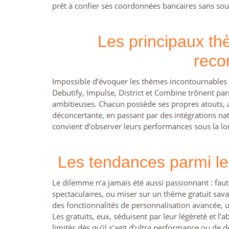
prêt à confier ses coordonnées bancaires sans sour
Les principaux th
rec
Impossible d’évoquer les thèmes incontournables s
Debutify, Impulse, District et Combine trônent par
ambitieuses. Chacun possède ses propres atouts, all
déconcertante, en passant par des intégrations nati
convient d’observer leurs performances sous la loup
Les tendances parmi le
Le dilemme n’a jamais été aussi passionnant : faut
spectaculaires, ou miser sur un thème gratuit sa
des fonctionnalités de personnalisation avancée, u
Les gratuits, eux, séduisent par leur légèreté et l’
limités dès qu’il s’agit d’ultra performance ou d