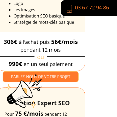
Logo
03 67 72 94 86
Les images
Optimisation SEO basique
Stratégie de mots-clés basique
306€
56€/mois
à l’achat puis
pendant 12 mois
ou
990€
en un seul paiement
PARLEZ-NOUS DE VOTRE PROJET
Option Expert SEO
75 €/mois
Pour
pendant 12