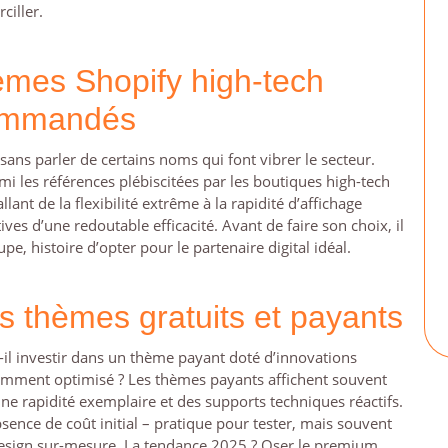
ciller.
èmes Shopify high-tech
ommandés
ans parler de certains noms qui font vibrer le secteur.
mi les références plébiscitées par les boutiques high-tech
ant de la flexibilité extrême à la rapidité d’affichage
ves d’une redoutable efficacité. Avant de faire son choix, il
e, histoire d’opter pour le partenaire digital idéal.
s thèmes gratuits et payants
-il investir dans un thème payant doté d’innovations
vamment optimisé ? Les thèmes payants affichent souvent
ne rapidité exemplaire et des supports techniques réactifs.
absence de coût initial – pratique pour tester, mais souvent
e design sur-mesure. La tendance 2025 ? Oser le premium