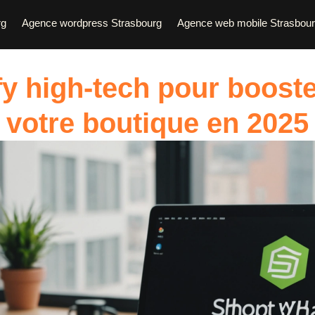
rg
Agence wordpress Strasbourg
Agence web mobile Strasbou
y high-tech pour booste
votre boutique en 2025